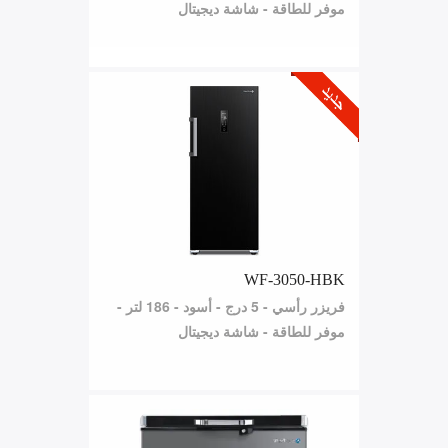
موفر للطاقة - شاشة ديجيتال
WF-3050-HBK
فريزر رأسي - 5 درج - أسود - 186 لتر -
موفر للطاقة - شاشة ديجيتال